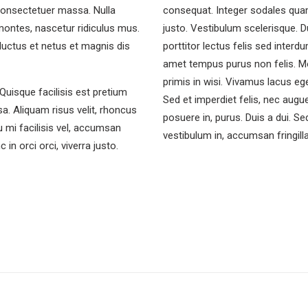
, consectetuer massa. Nulla
consequat. Integer sodales qua
 montes, nascetur ridiculus mus.
justo. Vestibulum scelerisque. 
luctus et netus et magnis dis
porttitor lectus felis sed interd
amet tempus purus non felis. Mo
primis in wisi. Vivamus lacus ege
 Quisque facilisis est pretium
Sed et imperdiet felis, nec augue
sa. Aliquam risus velit, rhoncus
posuere in, purus. Duis a dui. Sed
u mi facilisis vel, accumsan
vestibulum in, accumsan fringilla
 in orci orci, viverra justo.