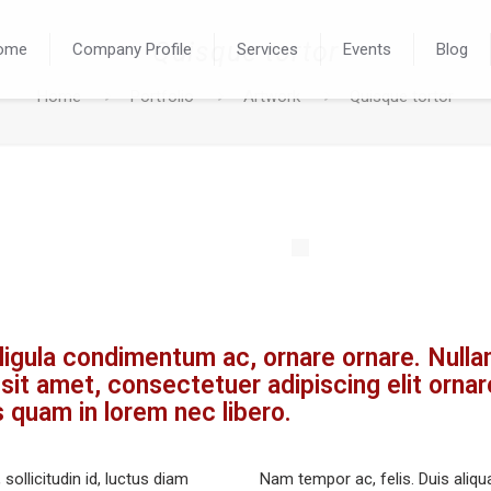
Quisque tortor
ome
Company Profile
Services
Events
Blog
Home
Portfolio
Artwork
Quisque tortor
 ligula condimentum ac, ornare ornare. Nulla
 sit amet, consectetuer adipiscing elit ornar
 quam in lorem nec libero.
ollicitudin id, luctus diam
Nam tempor ac, felis. Duis aliqua